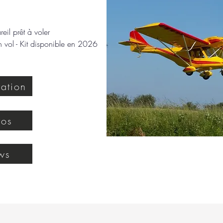
eil prêt à voler
n vol - Kit disponible en 2026
tation
tos
ws