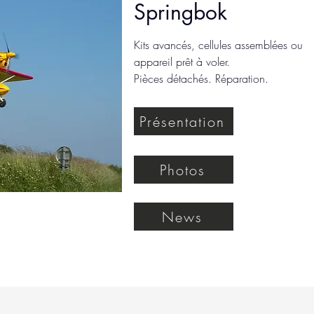
Springbok
Kits avancés, cellules assemblées ou
appareil prêt à voler.
Pièces détachés. Réparation.
Présentation
Photos
News