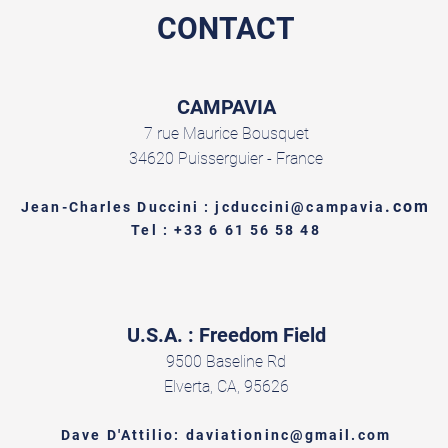
CONTACT
CAMPAVIA
7 rue Maurice Bousquet
34620 Puisserguier - France
.com
Jean-Charles Duccini : jcduccini@campavia
Tel : +33 6 61 56 58 48
U.S.A. : Freedom Field
9500 Baseline Rd
Elverta, CA, 95626
Dave D'Attilio: daviationinc@gmail.com