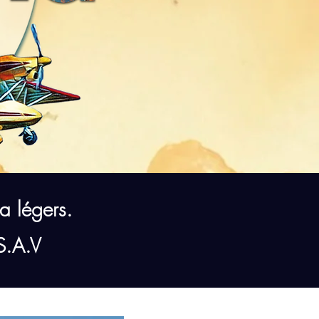
ra légers.
 S.A.V