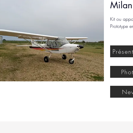
Milan
Kit ou appar
Prototype e
Présen
Pho
Ne